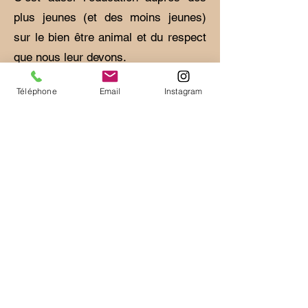
plus jeunes (et des moins jeunes)
sur le bien être animal et du respect
que nous leur devons.
Téléphone
Email
Instagram
La médiation animale c’est le fait de
se remémorer de doux souvenirs
d’enfance grâce à la chaleur du poil
d’un chien sous une main.
C’est le développement des 5 sens
grâce à un chat couché sur les
genoux.
Mais c’est également un vrai travail
psychomoteur (toujours en
partenariat avec un professionnel de
santé) de devoir couper un bout de